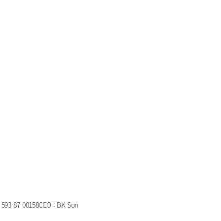
593-87-00158
CEO : BK Son
i, Gyeonggi-do, Republic of Korea
Tel : 070-4202-5900