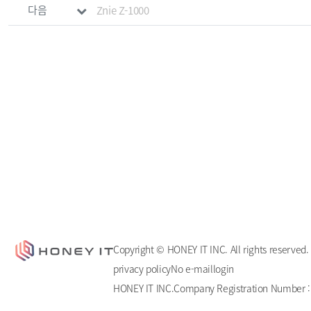
다음
Znie Z-1000
Copyright © HONEY IT INC. All rights reserved.
privacy policy
No e-mail
login
HONEY IT INC.
Company Registration Number : 
ADD : 4F, 67, Jomaru-ro 427beon-gil, Bucheon-s