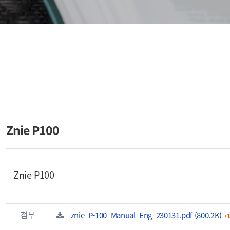
Znie P100
컨텐츠 정보
본문
Znie P100
관련자료
파일크기
첨부
znie_P-100_Manual_Eng_230131.pdf
(800.2K)
1